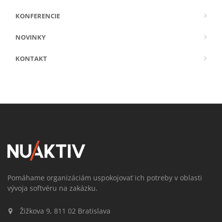
KONFERENCIE
NOVINKY
KONTAKT
Pomáhame organizáciám uspokojovať ich potreby v oblasti
vývoja softvéru na zakázku.
Žižkova 9, 811 02 Bratislava