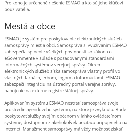
Pre koho je určenené riešenie ESMAO a kto sú jeho kľúčoví
používatelia.
Mestá a obce
ESMAO je systém pre poskytovanie elektronických služieb
samosprávy miest a obcí. Samospráva si využívaním ESMAO
zabezpečia splnenie všetkých povinností so zákona o
eGovernmente v súlade s požadovanými štandardami
informačných systémov verejnej správy. Okrem
elektronických služieb získa samospráva vlastný profil vo
vlastných farbách, erbom, logom a informáciami. ESMAO
zabezpečí integráciu na ústredný portál verejne správy,
napojenie na externé registre štátnej správy.
Aplikovaním systému ESMAO nestratí samospráva svoje
prostredie agendového systému, na ktoré je zvyknutá. Bude
poskytovať služby svojím občanom v ľahko ovládateľnom
systéme, dostupnom z akéhokoľvek počítača pripojeného na
internet. Manažment samosprávy má vždy možnosť získať