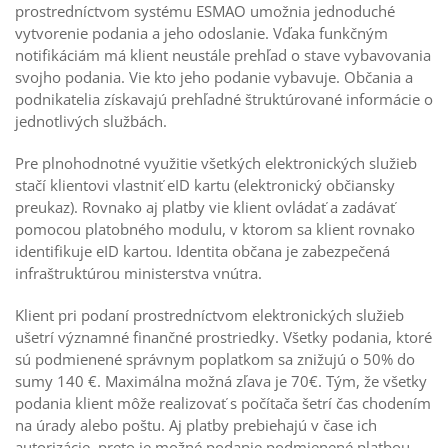
prostredníctvom systému ESMAO umožnia jednoduché
vytvorenie podania a jeho odoslanie. Vďaka funkčným
notifikáciám má klient neustále prehľad o stave vybavovania
svojho podania. Vie kto jeho podanie vybavuje. Občania a
podnikatelia získavajú prehľadné štruktúrované informácie o
jednotlivých službách.
Pre plnohodnotné využitie všetkých elektronických služieb
stačí klientovi vlastniť eID kartu (elektronický občiansky
preukaz). Rovnako aj platby vie klient ovládať a zadávať
pomocou platobného modulu, v ktorom sa klient rovnako
identifikuje eID kartou. Identita občana je zabezpečená
infraštruktúrou ministerstva vnútra.
Klient pri podaní prostredníctvom elektronických služieb
ušetrí významné finančné prostriedky. Všetky podania, ktoré
sú podmienené správnym poplatkom sa znižujú o 50% do
sumy 140 €. Maximálna možná zľava je 70€. Tým, že všetky
podania klient môže realizovať s počítača šetrí čas chodením
na úrady alebo poštu. Aj platby prebiehajú v čase ich
autorizácie, preto je možné podanie podmienené platbou