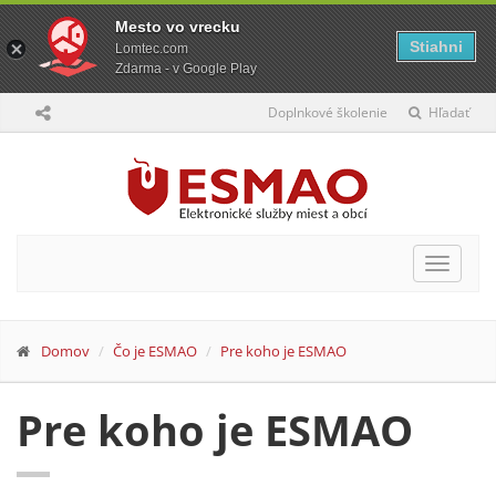
Mesto vo vrecku
Stiahni
Lomtec.com
Zdarma - v Google Play
Doplnkové školenie
Hľadať
Toggle
navigat
Domov
Čo je ESMAO
Pre koho je ESMAO
Pre koho je ESMAO